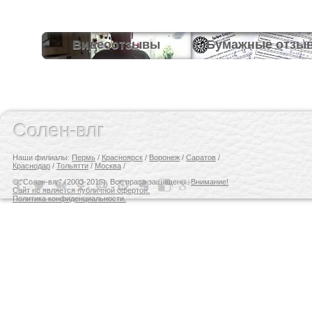
Видеоотзывы
Бумажные отзы
Солен-влг
Наши филиалы:
Пермь
/
Красноярск
/
Воронеж
/
Саратов
/
Краснодар
/
Тольятти
/
Москва
/
© "Солен-влг" (2003-2015). Все права защищены.
Внимание!
Сайт не является публичной офертой.
Политика конфиденциальности.