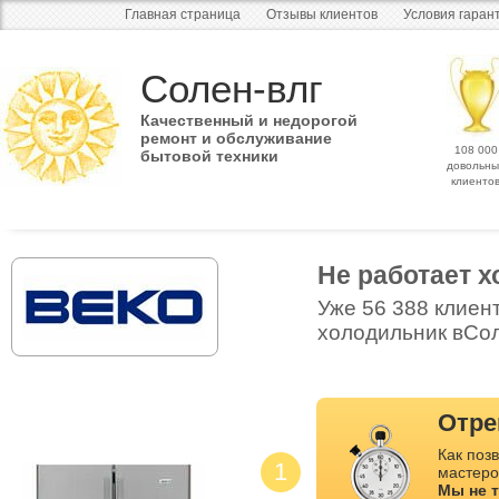
Главная страница
Отзывы клиентов
Условия гаран
Солен-влг
Качественный и недорогой
ремонт и обслуживание
108 000
бытовой техники
довольны
клиенто
Не работает 
Уже 56 388 клиен
холодильник вСол
Отре
Как позв
1
мастеро
Мы не 